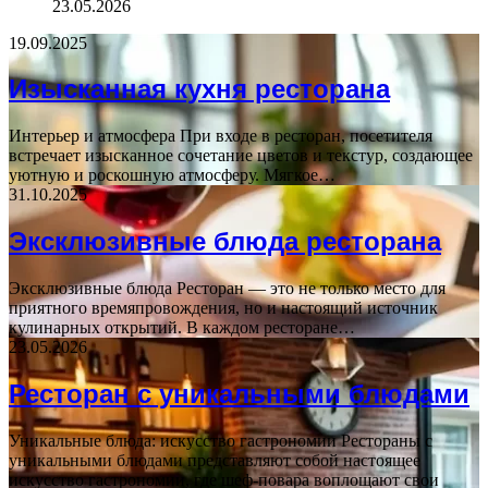
23.05.2026
19.09.2025
Изысканная кухня ресторана
Интерьер и атмосфера При входе в ресторан, посетителя
встречает изысканное сочетание цветов и текстур, создающее
уютную и роскошную атмосферу. Мягкое…
31.10.2025
Эксклюзивные блюда ресторана
Эксклюзивные блюда Ресторан — это не только место для
приятного времяпровождения, но и настоящий источник
кулинарных открытий. В каждом ресторане…
23.05.2026
Ресторан с уникальными блюдами
Уникальные блюда: искусство гастрономии Рестораны с
уникальными блюдами представляют собой настоящее
искусство гастрономии, где шеф-повара воплощают свои