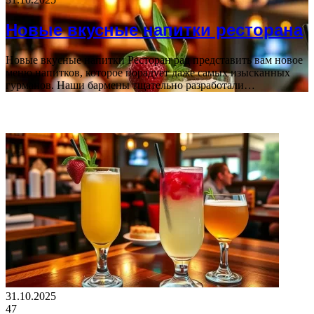
Новые вкусные напитки ресторана
Новые вкусные напитки Ресторан рад представить вам новое
меню напитков, которое порадует даже самых изысканных
гурманов. Наши бармены тщательно разработали…
ВАЖНО ПОЧИТАТЬ
31.10.2025
47