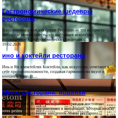
Гастрономические шедевры
ресторана
Вдохновение в каждом блюде Ресторан — это не просто
место, где можно поесть, это настоящее искусство,
воплощенное в гастрономических шедеврах.…
19.02.2026
ино и коктейли ресторана
Инь и Ян в коктейлях Коктейли, как искусство, сочетают в
себе противоположности, создавая гармонию во вкусе и
внешнем виде. В…
11.05.2026
Меню ресторана: новинки
Новинки меню В мире ресторанных трендов постоянно
появляются новые направления и концепции, которые вносят
свежесть в предложение заведений. Меню ресторана…
31.10.2025