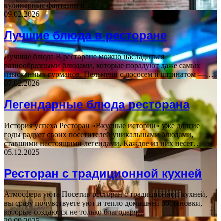
кулинарные фантазии и…
09.02.2026
Лучшие блюда в ресторане
Лучшие блюда В ресторане можно насладиться
разнообразными блюдами, которые порадуют даже самых
изысканных гурманов. Пельмени с лососем и шпинатом —…
07.02.2026
Легендарные блюда ресторана
История успеха Ресторан «Вкусные истории» уже долгие
годы радует своих посетителей уникальными блюдами,
ставшими настоящими легендами. Каждое из них несет…
05.12.2025
Ресторан с традиционной кухней
Атмосфера уюта Посетив ресторан с традиционной кухней,
вы сразу почувствуете уют и тепло домашней обстановки,
которые создаются не только благодаря…
20.09.2025