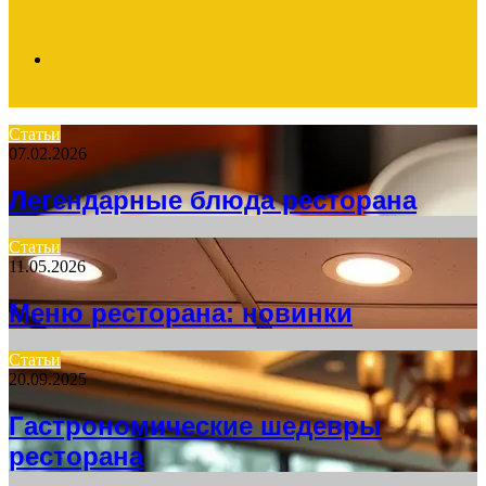
Search
Статьи
07.02.2026
for
Легендарные блюда ресторана
Статьи
11.05.2026
Меню ресторана: новинки
Статьи
20.09.2025
Гастрономические шедевры
ресторана