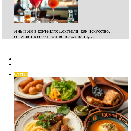
Инь и Ян в коктейлях Коктейли, как искусство,
сочетают в себе противоположности,…
Healthy Lifestyle
Previous
page
Next
page
Статьи