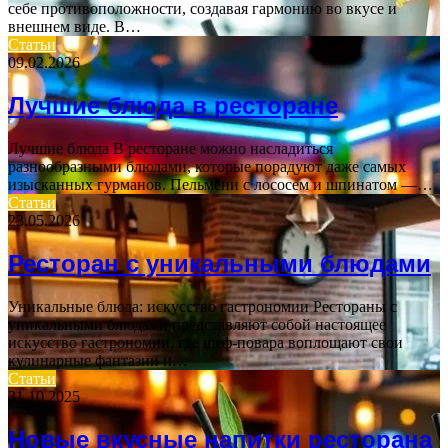
себе противоположности, создавая гармонию во вкусе и
внешнем виде. В…
Статьи
09.02.2026
Лучшие блюда в ресторане
Лучшие блюда В ресторане можно насладиться
разнообразными блюдами, которые порадуют даже самых
изысканных гурманов. Пельмени с лососем и шпинатом —…
Статьи
23.05.2026
Ресторан с уникальными блюдами
Уникальные блюда: искусство гастрономии Рестораны с
уникальными блюдами представляют собой настоящее
искусство гастрономии, где шеф-повара воплощают свои
кулинарные фантазии и…
Статьи
31.10.2025
Новые вкусные напитки ресторана