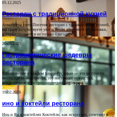
05.12.2025
Ресторан с традиционной кухней
Атмосфера уюта Посетив ресторан с традиционной кухней,
вы сразу почувствуете уют и тепло домашней обстановки,
которые создаются не только благодаря…
Статьи
20.09.2025
Гастрономические шедевры
ресторана
Вдохновение в каждом блюде Ресторан — это не просто
место, где можно поесть, это настоящее искусство,
воплощенное в гастрономических шедеврах.…
Статьи
19.02.2026
ино и коктейли ресторана
Инь и Ян в коктейлях Коктейли, как искусство, сочетают в