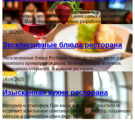
Новые вкусные напитки Ресторан рад представить вам новое
меню напитков, которое порадует даже самых изысканных
гурманов. Наши бармены тщательно разработали…
Статьи
31.10.2025
Эксклюзивные блюда ресторана
Эксклюзивные блюда Ресторан — это не только место для
приятного времяпровождения, но и настоящий источник
кулинарных открытий. В каждом ресторане…
Статьи
19.09.2025
Изысканная кухня ресторана
Интерьер и атмосфера При входе в ресторан, посетителя
встречает изысканное сочетание цветов и текстур, создающее
уютную и роскошную атмосферу. Мягкое…
ВАЖНО ПОЧИТАТЬ