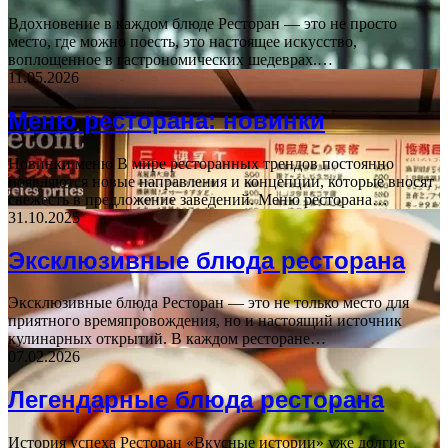
Вдохновение в каждом блюде Ресторан — это не просто
место, где можно поесть, это настоящее искусство,
воплощенное в гастрономических шедеврах.…
11.05.2026
Меню ресторана: новинки
Новинки меню В мире ресторанных трендов постоянно
появляются новые направления и концепции, которые вносят
свежесть в предложение заведений. Меню ресторана…
31.10.2025
Эксклюзивные блюда ресторана
Эксклюзивные блюда Ресторан — это не только место для
приятного времяпровождения, но и настоящий источник
кулинарных открытий. В каждом ресторане…
07.02.2026
Легендарные блюда ресторана
История успеха Ресторан «Вкусные истории» уже долгие