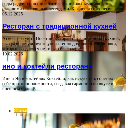
годы радует своих посетителей уникальными блюдами,
ставшими настоящими легендами. Каждое из них несет…
05.12.2025
Ресторан с традиционной кухней
Атмосфера уюта Посетив ресторан с традиционной кухней,
вы сразу почувствуете уют и тепло домашней обстановки,
которые создаются не только благодаря…
19.02.2026
ино и коктейли ресторана
Инь и Ян в коктейлях Коктейли, как искусство, сочетают в
себе противоположности, создавая гармонию во вкусе и
внешнем виде. В…
ИНТЕРЕСНОЕ
Статьи