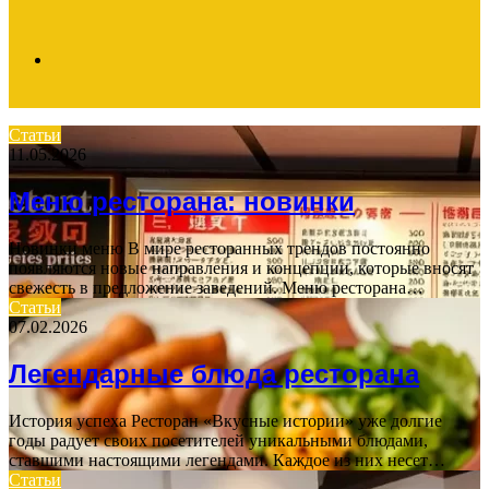
Search
Статьи
11.05.2026
for
Меню ресторана: новинки
Новинки меню В мире ресторанных трендов постоянно
появляются новые направления и концепции, которые вносят
свежесть в предложение заведений. Меню ресторана…
Статьи
07.02.2026
Легендарные блюда ресторана
История успеха Ресторан «Вкусные истории» уже долгие
годы радует своих посетителей уникальными блюдами,
ставшими настоящими легендами. Каждое из них несет…
Статьи