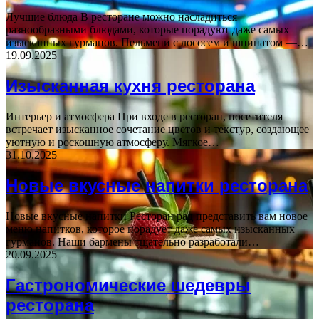
Лучшие блюда В ресторане можно насладиться
разнообразными блюдами, которые порадуют даже самых
изысканных гурманов. Пельмени с лососем и шпинатом —…
19.09.2025
Изысканная кухня ресторана
Интерьер и атмосфера При входе в ресторан, посетителя
встречает изысканное сочетание цветов и текстур, создающее
уютную и роскошную атмосферу. Мягкое…
31.10.2025
Новые вкусные напитки ресторана
Новые вкусные напитки Ресторан рад представить вам новое
меню напитков, которое порадует даже самых изысканных
гурманов. Наши бармены тщательно разработали…
20.09.2025
Гастрономические шедевры
ресторана