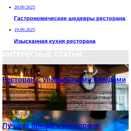
20.09.2025
Гастрономические шедевры ресторана
19.09.2025
Изысканная кухня ресторана
ИНТЕРЕСНЫЕ СТАТЬИ
23.05.2026
Ресторан с уникальными блюдами
Уникальные блюда: искусство гастрономии Рестораны с
уникальными блюдами представляют собой настоящее
искусство гастрономии, где шеф-повара воплощают свои
кулинарные фантазии и…
09.02.2026
Лучшие блюда в ресторане